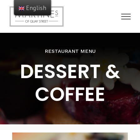
Skip
English
to
content
RESTAURANT MENU
DESSERT &
COFFEE